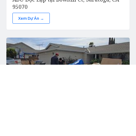
95070
Xem Dự Án →
Nâng Cấp Bảng Điện & Lắp Đặt Bộ Sạc Xe
Điện tại Stallion Way, San Jose, CA 95121 -
Danh Mục Công Trình
Xem Dự Án →