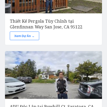
Thiết Kế Pergola Tùy Chỉnh tại
Glenfinnan Way San Jose, CA 95122
Xem Dự Án →
ADU Độc Lập tại Bowhill Ct, Saratoga, CA