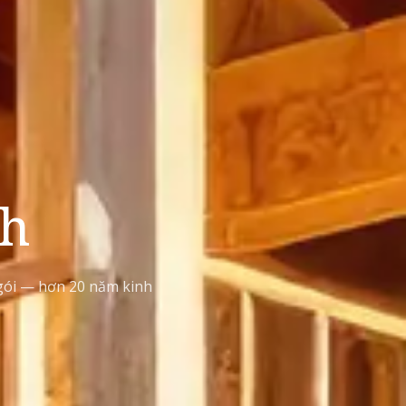
nh
n gói — hơn 20 năm kinh