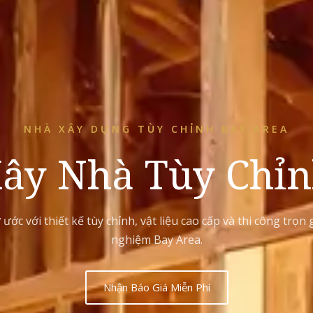
NHÀ XÂY DỰNG TÙY CHỈNH BAY AREA
ây Nhà Tùy Chỉ
ớc với thiết kế tùy chỉnh, vật liệu cao cấp và thi công trọ
nghiệm Bay Area.
Nhận Báo Giá Miễn Phí