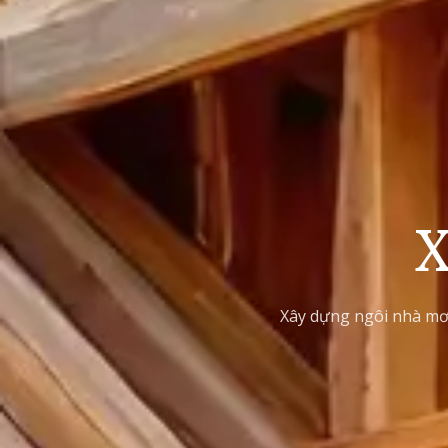
X
Xây dựng ngôi nhà mơ ư