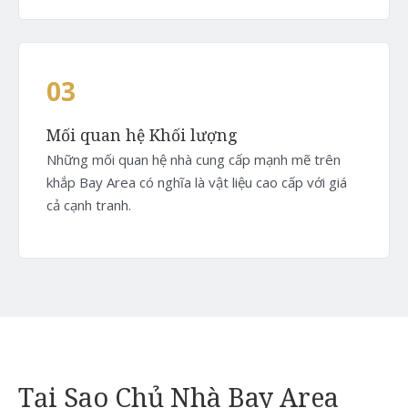
03
Mối quan hệ Khối lượng
Những mối quan hệ nhà cung cấp mạnh mẽ trên
khắp Bay Area có nghĩa là vật liệu cao cấp với giá
cả cạnh tranh.
Tại Sao Chủ Nhà Bay Area