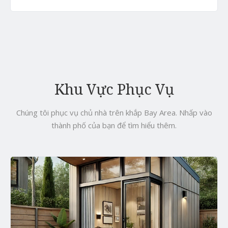
Khu Vực Phục Vụ
Chúng tôi phục vụ chủ nhà trên khắp Bay Area. Nhấp vào
thành phố của bạn để tìm hiểu thêm.