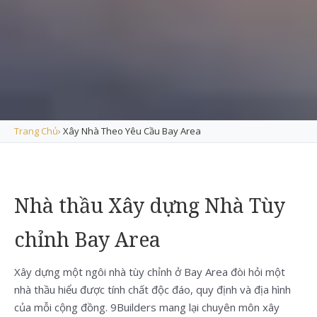
Trang Chủ
›
Xây Nhà Theo Yêu Cầu Bay Area
Nhà thầu Xây dựng Nhà Tùy
chỉnh Bay Area
Xây dựng một ngôi nhà tùy chỉnh ở Bay Area đòi hỏi một
nhà thầu hiểu được tính chất độc đáo, quy định và địa hình
của mỗi cộng đồng. 9Builders mang lại chuyên môn xây