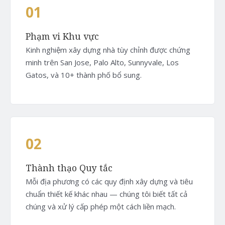
01
Phạm vi Khu vực
Kinh nghiệm xây dựng nhà tùy chỉnh được chứng
minh trên San Jose, Palo Alto, Sunnyvale, Los
Gatos, và 10+ thành phố bổ sung.
02
Thành thạo Quy tắc
Mỗi địa phương có các quy định xây dựng và tiêu
chuẩn thiết kế khác nhau — chúng tôi biết tất cả
chúng và xử lý cấp phép một cách liền mạch.