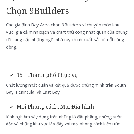
Chọn 9Builders
Các gia đình Bay Area chọn 9Builders vì chuyên môn khu
vực, giá cả minh bạch và craft thủ công nhất quán của chúng
tôi cung cấp những ngôi nhà tùy chỉnh xuất sắc ở mỗi cộng
đồng.
15+ Thành phố Phục vụ
Chất lượng nhất quán và kết quả được chứng minh trên South
Bay, Peninsula, và East Bay.
Mọi Phong cách, Mọi Địa hình
Kinh nghiệm xây dựng trên những lô đất phẳng, những sườn
dốc và những khu vực lấp đầy với mọi phong cách kiến trúc.