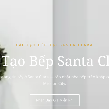
CẢI TẠO BẾP TẠI SANTA CLARA
 Tạo Bếp Santa C
p đáng tin cậy ở Santa Clara — cập nhật nhà bếp trên khắp 
Mission City.
Nhận Báo Giá Miễn Phí