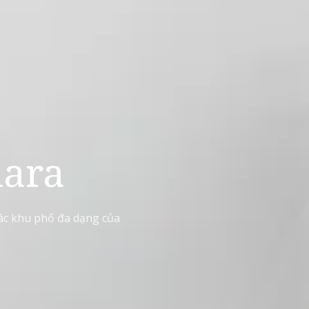
lara
các khu phố đa dạng của