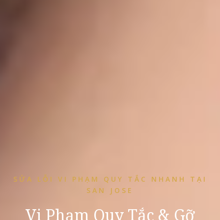
SỬA LỖI VI PHẠM QUY TẮC NHANH TẠI
SAN JOSE
Vi Phạm Quy Tắc & Gỡ