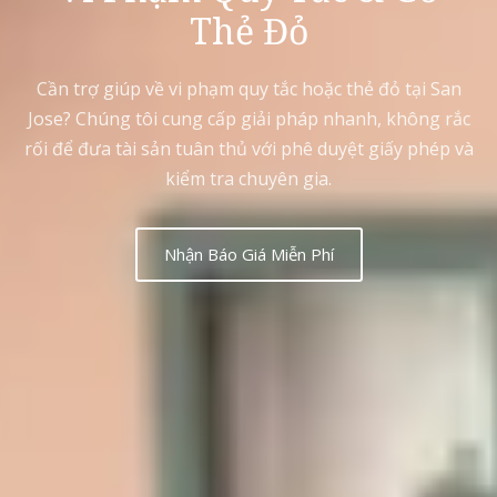
Thẻ Đỏ
Cần trợ giúp về vi phạm quy tắc hoặc thẻ đỏ tại San
Jose? Chúng tôi cung cấp giải pháp nhanh, không rắc
rối để đưa tài sản tuân thủ với phê duyệt giấy phép và
kiểm tra chuyên gia.
Nhận Báo Giá Miễn Phí