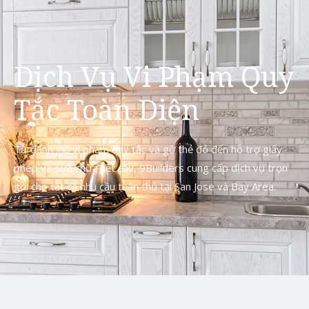
Dịch Vụ Vi Phạm Quy
Tắc Toàn Diện
Từ đánh giá vi phạm quy tắc và gỡ thẻ đỏ đến hỗ trợ giấy
phép và sửa chữa kết cấu, 9Builders cung cấp dịch vụ trọn
gói cho tất cả nhu cầu tuân thủ tại San Jose và Bay Area.