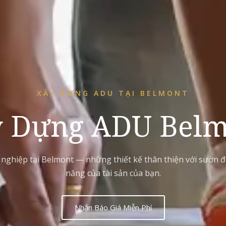
XÂY DỰNG ADU TẠI BELMONT
y Dựng ADU Belm
ghiệp tại Belmont — những thiết kế thân thiện với sườn đồ
năng của tài sản của bạn.
Nhận Báo Giá Miễn Phí