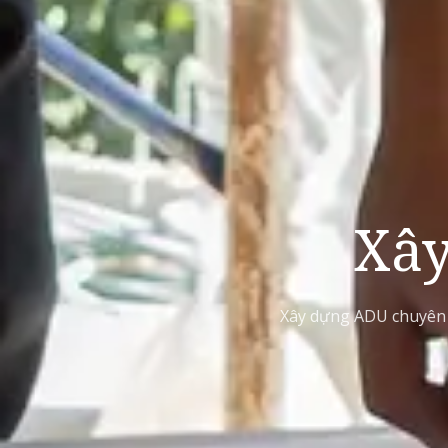
Xâ
Xây dựng ADU chuyên n