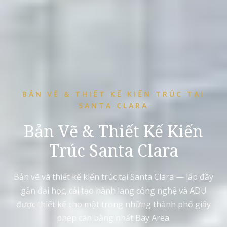
BẢN VẼ & THIẾT KẾ KIẾN TRÚC TẠI
SANTA CLARA
Bản Vẽ & Thiết Kế Kiến
Trúc Santa Clara
Bản vẽ và thiết kế kiến trúc tại Santa Clara — lấp đầy
gần đại học, cải tạo hành lang công nghệ và ADU
được thiết kế cho một trong những thành phố giấy
phép cân bằng nhất Bay Area.