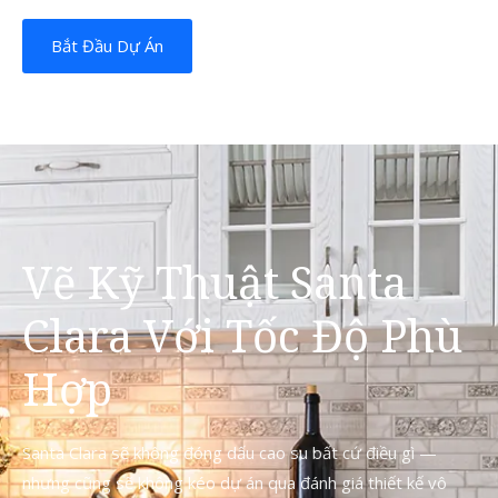
Bắt Đầu Dự Án
Vẽ Kỹ Thuật Santa
Clara Với Tốc Độ Phù
Hợp
Santa Clara sẽ không đóng dấu cao su bất cứ điều gì —
nhưng cũng sẽ không kéo dự án qua đánh giá thiết kế vô