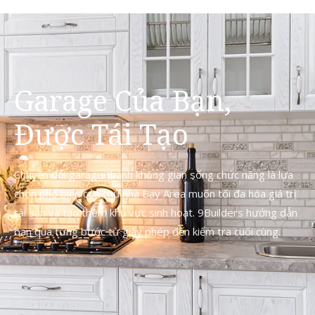
Garage Của Bạn,
Được Tái Tạo
Chuyển đổi garage thành không gian sống chức năng là lựa
chọn phổ biến của chủ nhà Bay Area muốn tối đa hóa giá trị
tài sản và tạo thêm khu vực sinh hoạt. 9Builders hướng dẫn
bạn qua từng bước từ giấy phép đến kiểm tra cuối cùng.