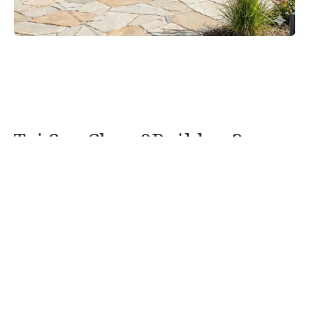
Tại Sao Chọn 9Builders?
Chọn 9Builders cho dự án chuyển đổi garage đảm bảo trải
nghiệm cải tạo liền mạch biến đổi không gian sống của bạn.