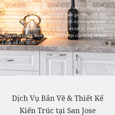
San Jose đã đặt giấy phép nhanh là ưu tiên của thành phố.
Chương trình ADU pre-approved, đánh giá hành chính đơn
giản hóa và văn hóa kiểm tra bản vẽ hỗ trợ có nghĩa là các
dự án di chuyển nhanh hơn ở đây so với bất kỳ thành phố
Bay Area tương đương nào. Vẽ kỹ thuật của chúng tôi phù
hợp với tốc độ đó.
Dịch Vụ Bản Vẽ & Thiết Kế
Kiến Trúc tại San Jose