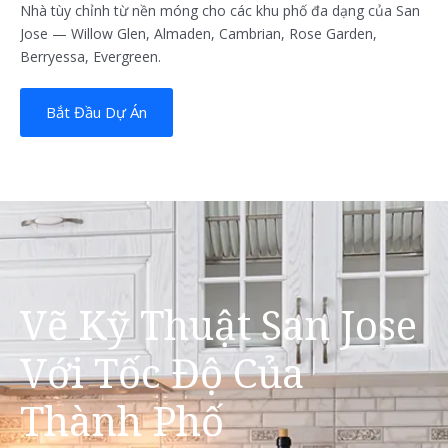
Nhà tùy chỉnh từ nền móng cho các khu phố đa dạng của San
Jose — Willow Glen, Almaden, Cambrian, Rose Garden,
Berryessa, Evergreen.
Bắt Đầu Dự Án
Vẽ Kỹ Thuật San Jose
Với Tốc Độ Của
Thành Phố