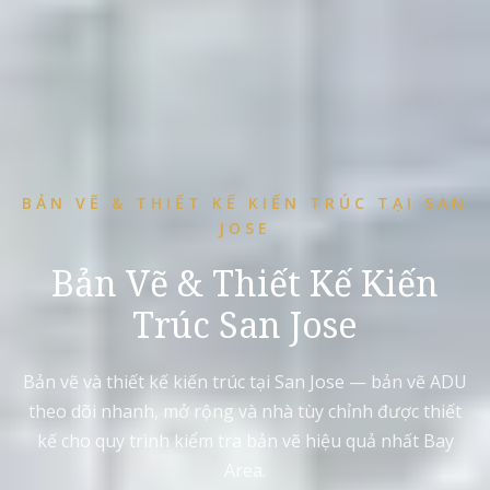
BẢN VẼ & THIẾT KẾ KIẾN TRÚC TẠI SAN
JOSE
Bản Vẽ & Thiết Kế Kiến
Trúc San Jose
Bản vẽ và thiết kế kiến trúc tại San Jose — bản vẽ ADU
theo dõi nhanh, mở rộng và nhà tùy chỉnh được thiết
kế cho quy trình kiểm tra bản vẽ hiệu quả nhất Bay
Area.