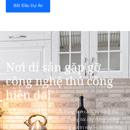
Bắt Đầu Dự Án
Nơi di sản gặp gỡ
công nghệ thủ công
hiện đại
Los Gatos là một thị trấn coi trọng tính cách, kỹ năng thủ
công và kết nối với thiên nhiên. Chúng tôi xây dựng những
ngôi nhà tùy chỉnh thể hiện những giá trị này — với kiến trúc