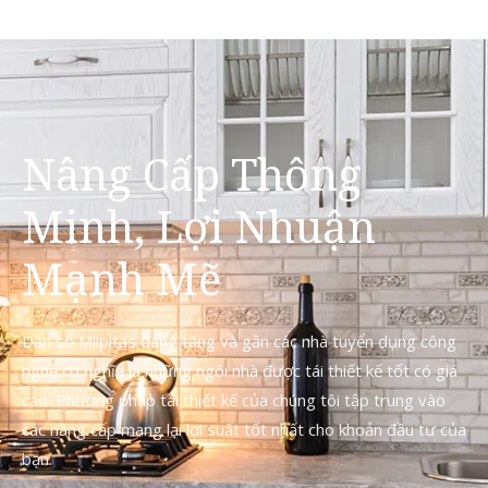
Nâng Cấp Thông
Minh, Lợi Nhuận
Mạnh Mẽ
Dân số Milpitas đang tăng và gần các nhà tuyển dụng công
nghệ có nghĩa là những ngôi nhà được tái thiết kế tốt có giá
cao. Phương pháp tái thiết kế của chúng tôi tập trung vào
các nâng cấp mang lại lợi suất tốt nhất cho khoản đầu tư của
bạn.