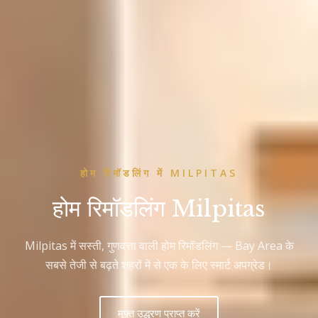
होम रिमॉडलिंग में MILPITAS
होम रिमॉडलिंग Milpitas
Milpitas में सस्ती, गुणवत्ता वाली होम रिमॉडलिंग — Bay Area के
सबसे तेजी से बढ़ते शहरों में से एक के लिए स्मार्ट अपग्रेड।
मुफ्त उद्धरण प्राप्त करें