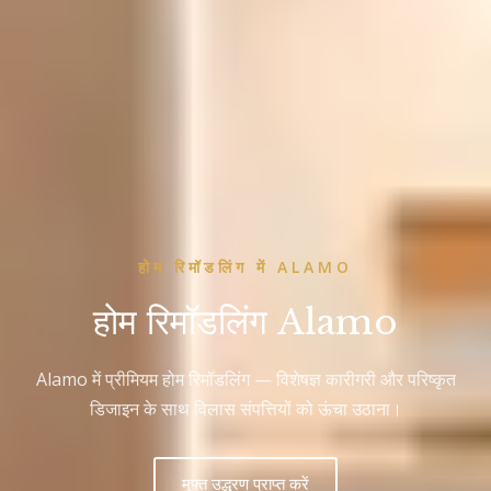
होम रिमॉडलिंग में ALAMO
होम रिमॉडलिंग Alamo
Alamo में प्रीमियम होम रिमॉडलिंग — विशेषज्ञ कारीगरी और परिष्कृत
डिजाइन के साथ विलास संपत्तियों को ऊंचा उठाना।
मुफ्त उद्धरण प्राप्त करें