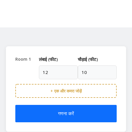
Room 1
लंबाई (फीट)
चौड़ाई (फीट)
+ एक और कमरा जोड़ें
गणना करें