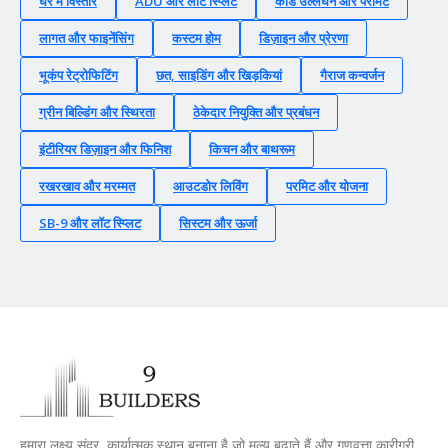
घर में विस्तार
ADU और लॉट स्प्लिट
कोड उल्लंघन और परमिट
लागत और फाइनेंसिंग
कस्टम होम
डिज़ाइन और प्रेरणा
भूकंप रेट्रोफिटिंग
छत, साइडिंग और खिड़कियां
गैराज कन्वर्जन
ग्रीन बिल्डिंग और स्थिरता
ठेकेदार नियुक्ति और प्रबंधन
इंटीरियर डिज़ाइन और फिनिश
किचन और बाथरूम
रखरखाव और मरम्मत
आउटडोर लिविंग
परमिट और योजना
SB-9 और लॉट स्प्लिट
सिस्टम और ऊर्जा
हमारा लक्ष्य सुंदर, कार्यात्मक स्थान बनाना है जो मूल्य बढ़ाते हैं और गुणवत्ता कारीगरी