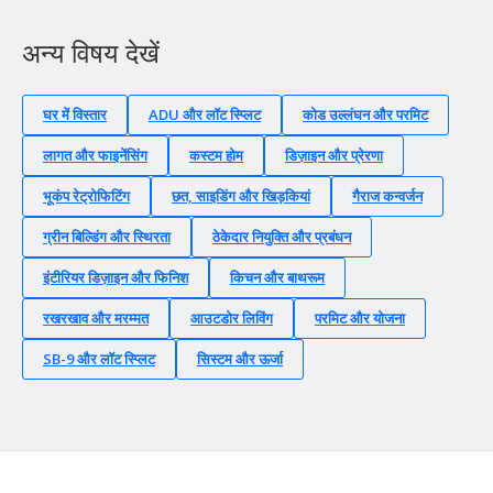
अन्य विषय देखें
घर में विस्तार
ADU और लॉट स्प्लिट
कोड उल्लंघन और परमिट
लागत और फाइनेंसिंग
कस्टम होम
डिज़ाइन और प्रेरणा
भूकंप रेट्रोफिटिंग
छत, साइडिंग और खिड़कियां
गैराज कन्वर्जन
ग्रीन बिल्डिंग और स्थिरता
ठेकेदार नियुक्ति और प्रबंधन
इंटीरियर डिज़ाइन और फिनिश
किचन और बाथरूम
रखरखाव और मरम्मत
आउटडोर लिविंग
परमिट और योजना
SB-9 और लॉट स्प्लिट
सिस्टम और ऊर्जा