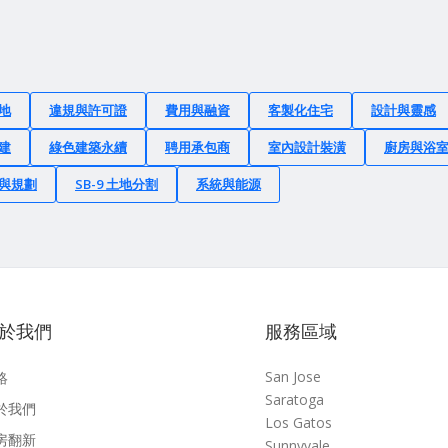
地
違規與許可證
費用與融資
客製化住宅
設計與靈感
建
綠色建築永續
聘用承包商
室內設計裝潢
廚房與浴
與規劃
SB-9 土地分割
系統與能源
於我們
服務區域
San Jose
絡
Saratoga
於我們
Los Gatos
房翻新
Sunnyvale