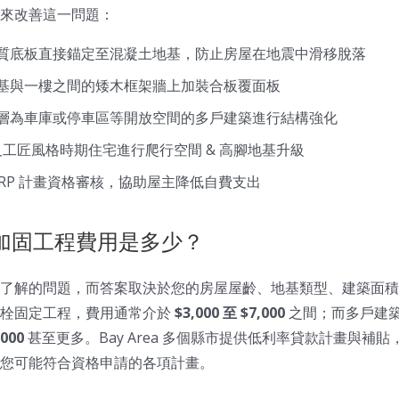
來改善這一問題：
木質底板直接錨定至混凝土地基，防止房屋在地震中滑移脫落
地基與一樓之間的矮木框架牆上加裝合板覆面板
底層為車庫或停車區等開放空間的多戶建築進行結構強化
工匠風格時期住宅進行爬行空間 & 高腳地基升級
ORP 計畫資格審核，協助屋主降低自費支出
耐震加固工程費用是多少？
了解的問題，而答案取決於您的房屋屋齡、地基類型、建築面積
螺栓固定工程，費用通常介於
$3,000 至 $7,000
之間；而多戶建
,000
甚至更多。Bay Area 多個縣市提供低利率貸款計畫與補
您可能符合資格申請的各項計畫。