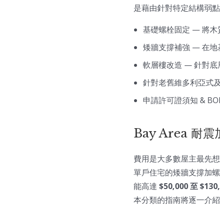
是藉由針對特定結構弱點
基礎螺栓固定 — 將
矮牆支撐補強 — 在
軟層樓改造 — 針對
針對老舊維多利亞式及
申請許可證須知 & B
Bay Area 
費用是大多數屋主最先想
單戶住宅的矮牆支撐加
能高達
$50,000 至 $130
本分類的指南將逐一介紹