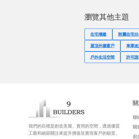
瀏覽其他主題
住宅增建
附屬住宅分
屋頂外牆窗戶
車庫改
戶外生活空間
許可證
關
聯
我們的目標是創造美麗、實用的空間，透過優質
關
工藝和細節關注來提升價值並實現客戶的願景。
廚