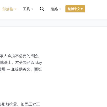
部落格
工具
聯絡
繁體中文 ▾
家和家人承擔不必要的風險。
基上。本分類涵蓋 Bay
用 — 並提供英文、西班
代建築那般抗震。加固工程正