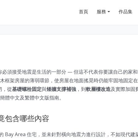
首頁
服務
作品集
意味著你必須接受地震是生活的一部分 — 但這不代表你要讓自己的
木框架房屋的薄弱環節，使房屋在地面搖晃時仍能牢固地固定在地
切，從
基礎螺栓固定
與
矮牆支撐補強
，到
軟層樓改造
及實際加固費
簡體中文及繁體中文版指南。
竟包含哪些內容
建造的 Bay Area 住宅，並未針對橫向地震力進行設計，不如現