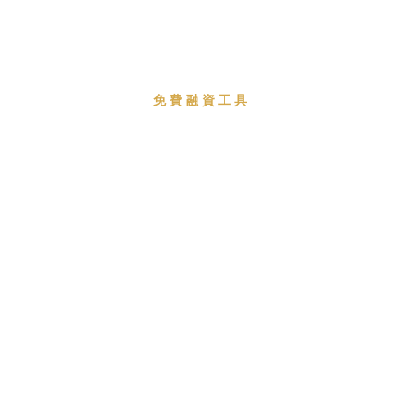
免費融資工具
每月付款估算器
估算您Bay Area建設或改造項目的每月貸款還款額。
聯繫我們