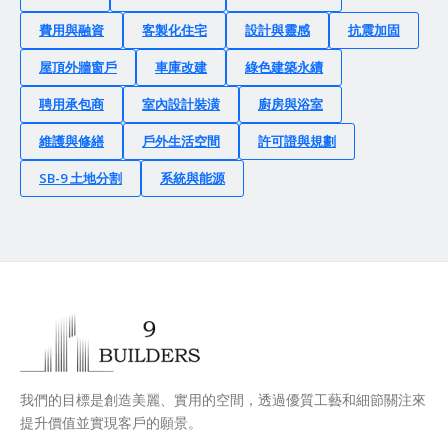
費用與融資
客製化住宅
設計與靈感
抗震加固
屋頂外牆窗戶
車庫改建
綠色建築永續
聘用承包商
室內設計裝潢
廚房與浴室
維護與修繕
戶外生活空間
許可證與規劃
SB-9 土地分割
系統與能源
我們的目標是創造美麗、實用的空間，透過優質工藝和細節關注來
提升價值並實現客戶的願景。