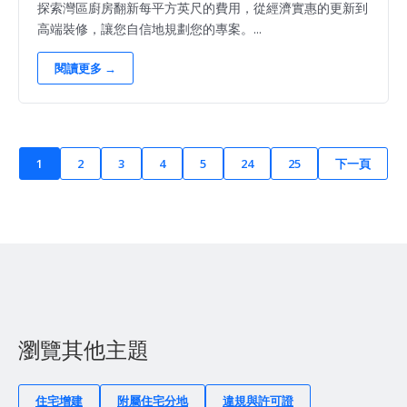
探索灣區廚房翻新每平方英尺的費用，從經濟實惠的更新到
高端裝修，讓您自信地規劃您的專案。...
閱讀更多 →
1
2
3
4
5
24
25
下一頁
瀏覽其他主題
住宅增建
附屬住宅分地
違規與許可證