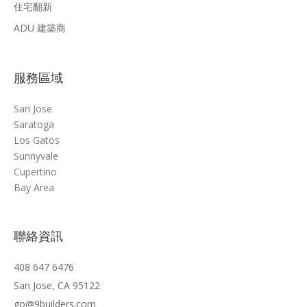
住宅翻新
ADU 建築商
服務區域
San Jose
Saratoga
Los Gatos
Sunnyvale
Cupertino
Bay Area
聯絡資訊
408 647 6476
San Jose, CA 95122
go@9builders.com