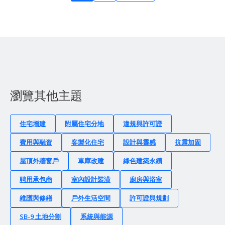
瀏覽其他主題
住宅增建
附屬住宅分地
違規與許可證
費用與融資
客製化住宅
設計與靈感
抗震加固
屋頂外牆窗戶
車庫改建
綠色建築永續
聘用承包商
室內設計裝潢
廚房與浴室
維護與修繕
戶外生活空間
許可證與規劃
SB-9 土地分割
系統與能源