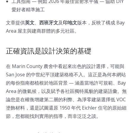
工具指南 — 例如 2026 年最佳雷射水平儀 — 協助 DIY
愛好者精準施工
文章提供
英文
、
西班牙文
及
印地文
版本，反映了構成 Bay
Area 屋主與建商群體的多元社區。
正確資訊是設計決策的基礎
在 Marin County 農舍中看起來出色的設計選擇，可能與
San Jose 的中世紀平頂建築格格不入。這正是為何本網站
的每份指南都植根於地區背景 — 涵蓋當地許可規範、Bay
Area 的微氣候，以及賦予各社區獨特風貌的建築語彙。無
論您是在權衡增建第二層的利弊、為淨零建築選擇低 VOC
塗飾材料，還是試圖還原 1950 年代 Eichler 住宅的原始細
節，您都能找到實用的指導，而非泛泛之談。