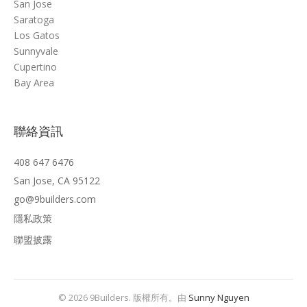
San Jose
Saratoga
Los Gatos
Sunnyvale
Cupertino
Bay Area
聯絡資訊
408 647 6476
San Jose, CA 95122
go@9builders.com
隱私政策
聯盟披露
© 2026 9Builders. 版權所有。由
Sunny Nguyen