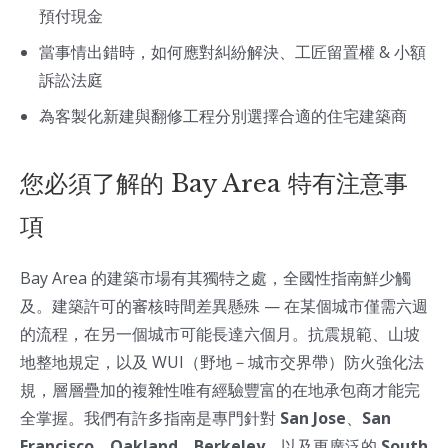
預付現金
當事情出錯時，如何應對糾紛解決、工匠留置權 & 小額
訴訟法庭
為客製化新建與翻修工程分別選擇合適的住宅建築商
您必須了解的 Bay Area 特有注意事
項
Bay Area 的建築市場有其獨特之處，全國性指南鮮少觸
及。建築許可的審核時間差異懸殊 — 在某個城市僅需六週
的流程，在另一個城市可能長達六個月。抗震規範、山坡
地整地規定，以及 WUI（野地－城市交界帶）防火強化法
規，層層疊加的複雜性唯有經驗豐富的在地承包商才能完
全掌握。我們有許多指南是專門針對
San Jose
、
San
Francisco
、
Oakland
、
Berkeley
，以及更廣泛的
South