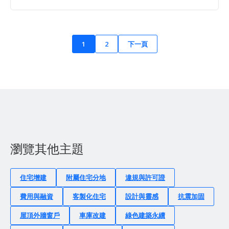
1
2
下一頁
瀏覽其他主題
住宅增建
附屬住宅分地
違規與許可證
費用與融資
客製化住宅
設計與靈感
抗震加固
屋頂外牆窗戶
車庫改建
綠色建築永續