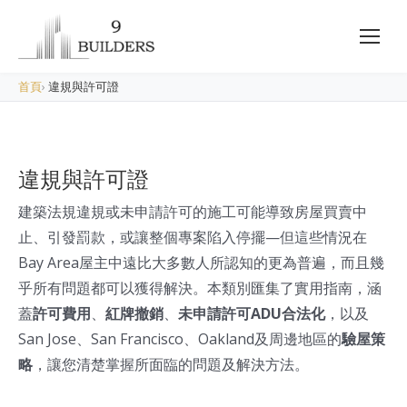
首頁
›
違規與許可證
違規與許可證
建築法規違規或未申請許可的施工可能導致房屋買賣中
止、引發罰款，或讓整個專案陷入停擺—但這些情況在
Bay Area屋主中遠比大多數人所認知的更為普遍，而且幾
乎所有問題都可以獲得解決。本類別匯集了實用指南，涵
蓋
許可費用
、
紅牌撤銷
、
未申請許可ADU合法化
，以及
San Jose、San Francisco、Oakland及周邊地區的
驗屋策
略
，讓您清楚掌握所面臨的問題及解決方法。