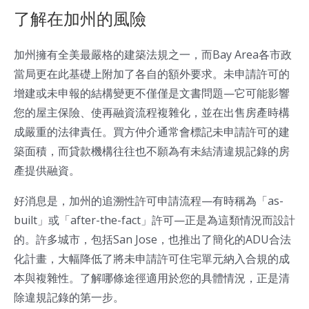
了解在加州的風險
加州擁有全美最嚴格的建築法規之一，而Bay Area各市政
當局更在此基礎上附加了各自的額外要求。未申請許可的
增建或未申報的結構變更不僅僅是文書問題—它可能影響
您的屋主保險、使再融資流程複雜化，並在出售房產時構
成嚴重的法律責任。買方仲介通常會標記未申請許可的建
築面積，而貸款機構往往也不願為有未結清違規記錄的房
產提供融資。
好消息是，加州的追溯性許可申請流程—有時稱為「as-
built」或「after-the-fact」許可—正是為這類情況而設計
的。許多城市，包括San Jose，也推出了簡化的ADU合法
化計畫，大幅降低了將未申請許可住宅單元納入合規的成
本與複雜性。了解哪條途徑適用於您的具體情況，正是清
除違規記錄的第一步。