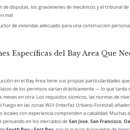
n de disputas, los gravámenes de mecánicos y el tribunal d
en mal
ructor de viviendas adecuado para una construcción persona
es Específicas del Bay Area Que Ne
ucción en el Bay Area tiene sus propias particularidades que
plazos de los permisos varían drásticamente — lo que tarda
s meses en otra. Los requisitos sísmicos, las normas de nivel
 al fuego en las zonas WUI (Interfaz Urbano-Forestal) añade
tas locales con experiencia comprenden a cabalidad. Muchas 
te pensando en los mercados de
San Jose
,
San Francisco
,
Oa
 de
South Bay
y
East Bay
, por lo que las búsquedas de licenci