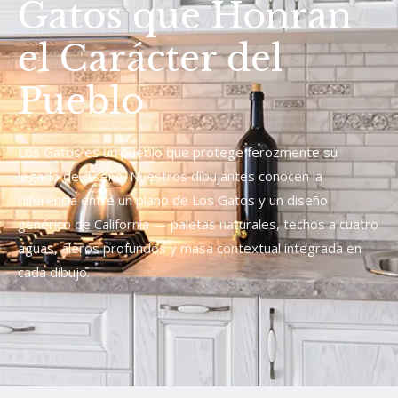
Gatos que Honran
el Carácter del
Pueblo
Los Gatos es un pueblo que protege ferozmente su
legado de diseño. Nuestros dibujantes conocen la
diferencia entre un plano de Los Gatos y un diseño
genérico de California — paletas naturales, techos a cuatro
aguas, aleros profundos y masa contextual integrada en
cada dibujo.