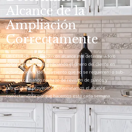
Alcance de la
Ampliación
Correctamente
Un CF1R de ampliación con alcance mal determinado o
sobre-cumple (desperdiciando el dinero del cliente en
actualizaciones de aislamiento que no se requieren) o sub-
cumple (causando rechazo de revisión de planos y
retrasos del proyecto). Determinamos el alcance
correctamente porque hacemos esto cada semana.