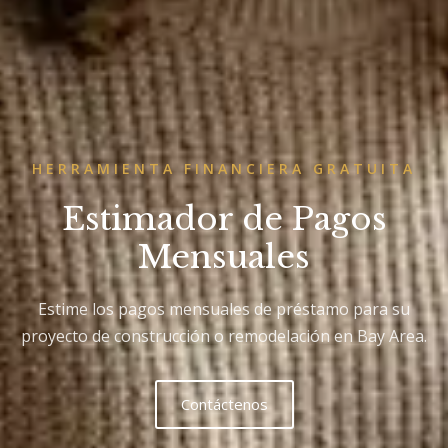
HERRAMIENTA FINANCIERA GRATUITA
Estimador de Pagos
Mensuales
Estime los pagos mensuales de préstamo para su
proyecto de construcción o remodelación en Bay Area.
Contáctenos