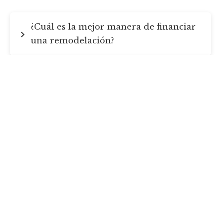
¿Cuál es la mejor manera de financiar
una remodelación?
¿Qué tasa de interés debo esperar?
¿Puedo financiar un ADU?
¿Listo para Comenzar