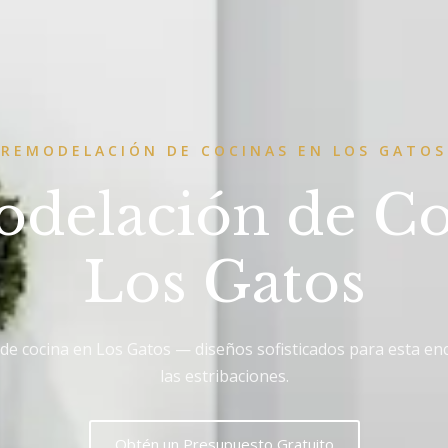
REMODELACIÓN DE COCINAS EN LOS GATOS
delación de Co
Los Gatos
de cocina en Los Gatos — diseños sofisticados para esta e
las estribaciones.
Obtén un Presupuesto Gratuito