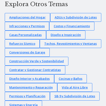
Explora Otros Temas
Ampliaciones del Hogar
ADUs y Subdivisión de Lotes
Infracciones y Permisos
Costos y Financiamiento
Casas Personalizadas
Diseño e Inspiración
Refuerzo Sísmico
Techos, Revestimientos y Ventanas
Conversiones de Garaje
Construcción Verde y Sostenibilidad
Contratar y Gestionar Contratistas
Diseño Interior y Acabados
Cocinas y Baños
Mantenimiento y Reparación
Vida al Aire Libre
Permisos y Planificación
SB-9 y Subdivisión de Lotes
Sistemas y Energía