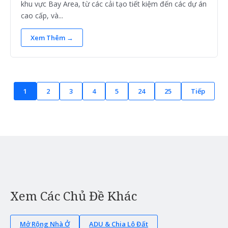
khu vực Bay Area, từ các cải tạo tiết kiệm đến các dự án
cao cấp, và...
Xem Thêm →
1
2
3
4
5
24
25
Tiếp
Xem Các Chủ Đề Khác
Mở Rộng Nhà Ở
ADU & Chia Lô Đất