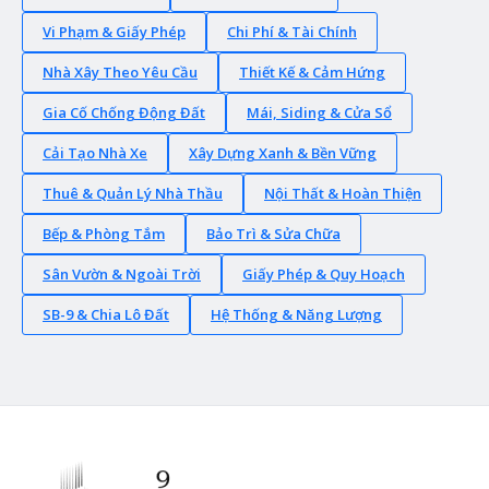
Vi Phạm & Giấy Phép
Chi Phí & Tài Chính
Nhà Xây Theo Yêu Cầu
Thiết Kế & Cảm Hứng
Gia Cố Chống Động Đất
Mái, Siding & Cửa Sổ
Cải Tạo Nhà Xe
Xây Dựng Xanh & Bền Vững
Thuê & Quản Lý Nhà Thầu
Nội Thất & Hoàn Thiện
Bếp & Phòng Tắm
Bảo Trì & Sửa Chữa
Sân Vườn & Ngoài Trời
Giấy Phép & Quy Hoạch
SB-9 & Chia Lô Đất
Hệ Thống & Năng Lượng