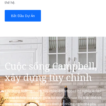
thế hệ.
Bắt Đầu Dự Án
Cuộc sống Campbell,
xây dựng tùy chỉnh
Xây dựng một ngôi nhà tùy chỉnh ở Campbell có nghĩa là tạo
ra sự kết hợp hoàn hảo giữa sự quyến rũ của thị trấn nhỏ và
cuộc sống hiện đại. Chúng tôi thiết kế những ngôi nhà phù