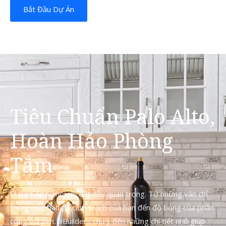
Bắt Đầu Dự Án
Tiêu Chuẩn Palo Alto,
Hoàn Hảo Phòng
Tắm
Ở Palo Alto, mọi chi tiết đều quan trọng. Từ những vân chỉ
trong mặt bàn đá cẩm thạch của bạn đến độ bóng của phần
cứng vòi sen, 9Builders chú ý đến những chi tiết nhỏ giúp