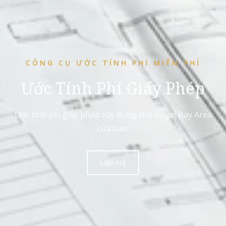
CÔNG CỤ ƯỚC TÍNH PHÍ MIỄN PHÍ
Ước Tính Phí Giấy Phép
Ước tính phí giấy phép xây dựng cho dự án Bay Area
của bạn.
Liên Hệ