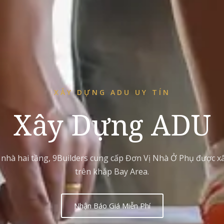
XÂY DỰNG ADU UY TÍN
Xây Dựng ADU
 nhà hai tầng, 9Builders cung cấp Đơn Vị Nhà Ở Phụ được 
trên khắp Bay Area.
Nhận Báo Giá Miễn Phí