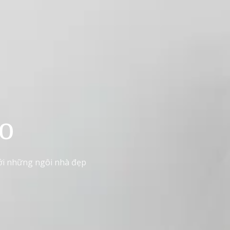
o
ới những ngôi nhà đẹp