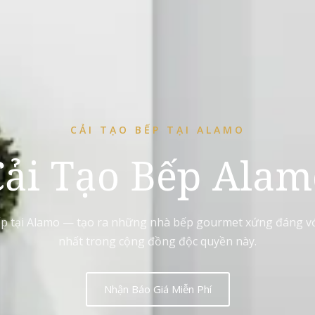
CẢI TẠO BẾP TẠI ALAMO
Cải Tạo Bếp Alam
cấp tại Alamo — tạo ra những nhà bếp gourmet xứng đáng v
nhất trong cộng đồng độc quyền này.
Nhận Báo Giá Miễn Phí