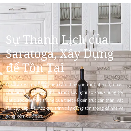
Sự Thanh Lịch của
Saratoga, Xây Dựng
để Tồn Tại
Ở Saratoga, một ADU nên cảm thấy như một phần tự nhiên
của tài sản — không phải là một suy nghĩ sơ khai. Chúng tôi
đạt được điều này thông qua thiết kế kiến trúc cẩn thận, vật
liệu cao cấp, và một quy trình xây dựng tôn trọng cả nhà và
hàng xóm của bạn.