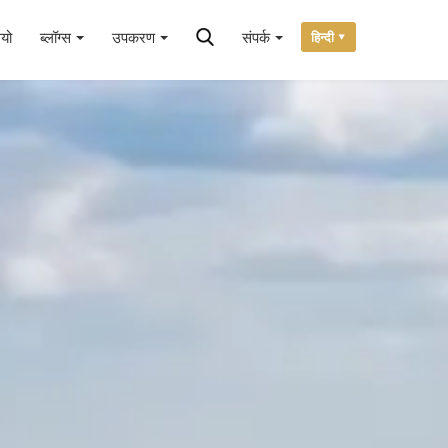
ियो
ब्लॉग्स
उपकरण
संपर्क
हिन्दी ▾