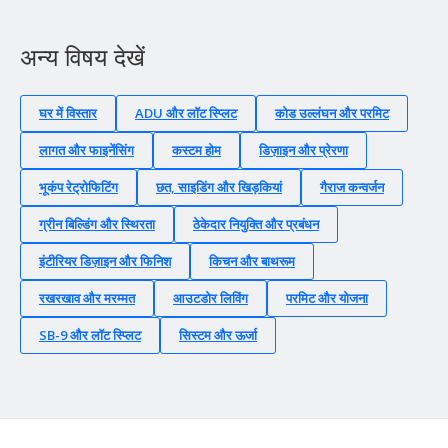
अन्य विषय देखें
घर में विस्तार
ADU और लॉट स्प्लिट
कोड उल्लंघन और परमिट
लागत और फाइनेंसिंग
कस्टम होम
डिज़ाइन और प्रेरणा
भूकंप रेट्रोफिटिंग
छत, साइडिंग और खिड़कियां
गैराज कन्वर्जन
ग्रीन बिल्डिंग और स्थिरता
ठेकेदार नियुक्ति और प्रबंधन
इंटीरियर डिज़ाइन और फिनिश
किचन और बाथरूम
रखरखाव और मरम्मत
आउटडोर लिविंग
परमिट और योजना
SB-9 और लॉट स्प्लिट
सिस्टम और ऊर्जा