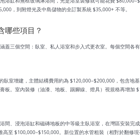
浴缸和無框玻璃淋浴間，光是浴室裝修就可能花費 $80,000–$1
,000，到附燈光及中島儲物的全訂製系統 $35,000+ 不等。
含哪些項目？
涵蓋三個空間：臥室、私人浴室和步入式更衣室。每個空間各有
q ft 的臥室增建，主體結構費用約為 $120,000–$200,000，
板。室內裝修（油漆、地板、踢腳線、燈具）視規格再增加 $15,00
間、浸泡浴缸和磁磚地板的中等級主臥浴室，在灣區安裝完成通常需
可推高至 $100,000–$150,000。新位置的水管粗裝（相對於