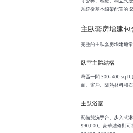
寸瓷磚、地暖、獨立式浸泡
系統從基本線架配置的 $5
主臥套房增建包
完整的主臥套房增建通常
臥室主體結構
灣區一間 300–400 s
面、窗戶、隔熱材料和石膏
主臥浴室
配備雙洗手台、步入式淋浴
$90,000。豪華裝修則