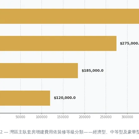
 2 — 灣區主臥套房增建費用依裝修等級分類——經濟型、中等型及豪華