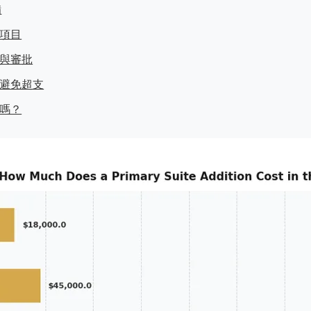
備
項目
與審批
避免超支
嗎？