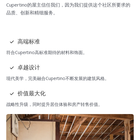
Cupertino的屋主信任我们，因为我们提供这个社区所要求的
品质、创新和精细服务。
高端标准
符合Cupertino高标准期待的材料和饰面。
卓越设计
现代美学，完美融合Cupertino不断发展的建筑风格。
价值最大化
战略性升级，同时提升居住体验和房产转售价值。