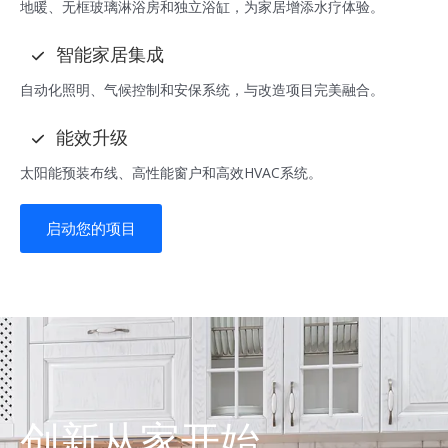
地暖、无框玻璃淋浴房和独立浴缸，为家居增添水疗体验。
智能家居集成
自动化照明、气候控制和安保系统，与改造项目完美融合。
能效升级
太阳能预装布线、高性能窗户和高效HVAC系统。
启动您的项目
创新从家开始