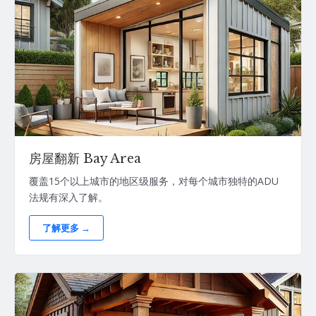
房屋翻新 Bay Area
覆盖15个以上城市的地区级服务，对每个城市独特的ADU
法规有深入了解。
了解更多 →