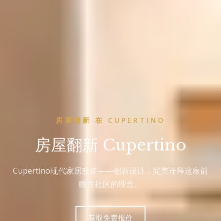
房屋翻新 在 CUPERTINO
房屋翻新 Cupertino
Cupertino现代家居改造——创新设计，完美诠释这座前
瞻性社区的理念。
获取免费报价