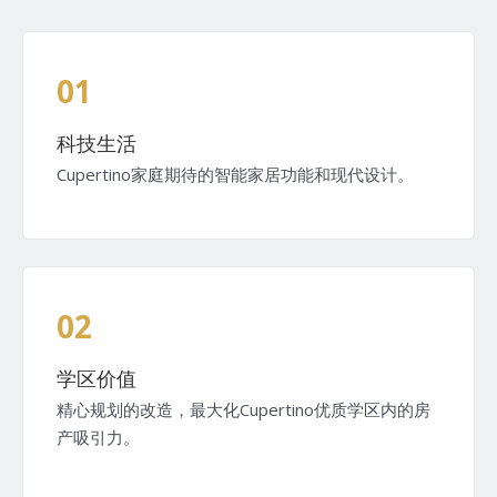
01
科技生活
Cupertino家庭期待的智能家居功能和现代设计。
02
学区价值
精心规划的改造，最大化Cupertino优质学区内的房
产吸引力。