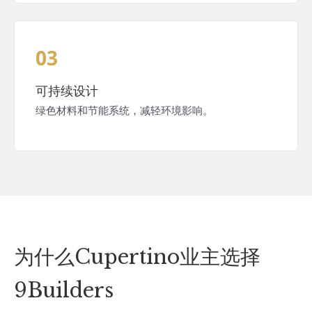
03
可持续设计
绿色材料和节能系统，减轻环境影响。
为什么Cupertino业主选择
9Builders