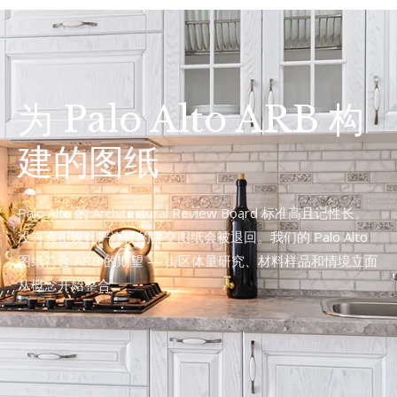
为 Palo Alto ARB 构
建的图纸
Palo Alto 的 Architectural Review Board 标准高且记性长。
没有真正设计严谨性的提交图纸会被退回。我们的 Palo Alto
图纸符合 ARB 的期望 — 街区体量研究、材料样品和情境立面
从概念开始整合。