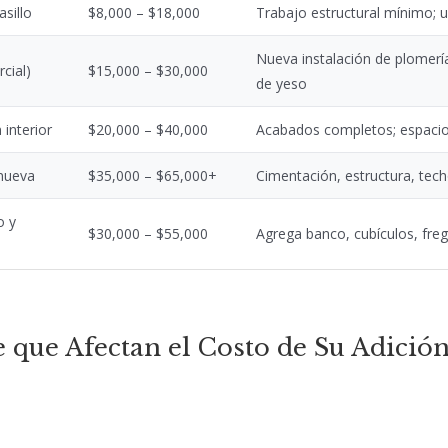
sillo
$8,000 – $18,000
Trabajo estructural mínimo; 
Nueva instalación de plomería
cial)
$15,000 – $30,000
de yeso
 interior
$20,000 – $40,000
Acabados completos; espacio 
 nueva
$35,000 – $65,000+
Cimentación, estructura, tec
o y
$30,000 – $55,000
Agrega banco, cubículos, frega
e que Afectan el Costo de Su Adició