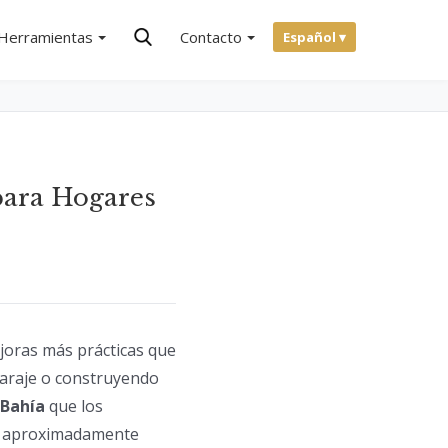
Herramientas
Contacto
Español ▾
para Hogares
ejoras más prácticas que
garaje o construyendo
 Bahía
que los
sde aproximadamente