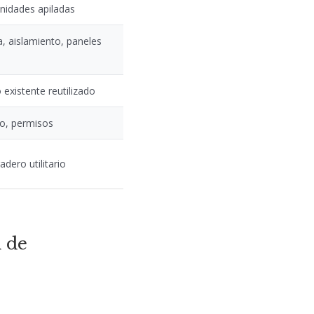
unidades apiladas
, aislamiento, paneles
existente reutilizado
ho, permisos
dero utilitario
n de